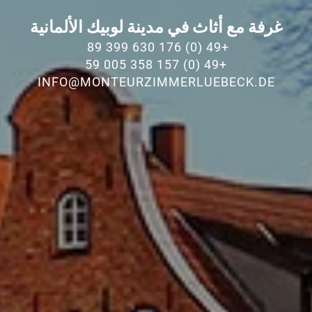
غرفة مع أثاث في مدينة لوبيك الألمانية
+49 (0) 176 630 399 89
+49 (0) 157 358 005 59
INFO@MONTEURZIMMERLUEBECK.DE