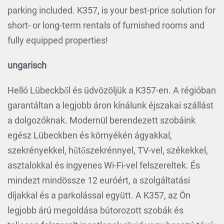
parking included. K357, is your best-price solution for
short- or long-term rentals of furnished rooms and
fully equipped properties!
ungarisch
Helló Lübeckből és üdvözöljük a K357-en. A régióban
garantáltan a legjobb áron kínálunk éjszakai szállást
a dolgozóknak. Modernül berendezett szobáink
egész Lübeckben és környékén ágyakkal,
szekrényekkel, hűtőszekrénnyel, TV-vel, székekkel,
asztalokkal és ingyenes Wi-Fi-vel felszereltek. És
mindezt mindössze 12 euróért, a szolgáltatási
díjakkal és a parkolással együtt. A K357, az Ön
legjobb árú megoldása bútorozott szobák és