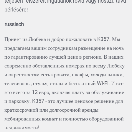
teljesen felszerelt ingatlanok rövid vagy hosszú távú
bérlésére!
russisch
Привет из Любека и добро пожаловать в K357. Мы
предлагаем вашим сотрудникам размещение на ночь
по гарантированно лучшей цене в регионе. В наших
современно обставленных номерах по всему Любеку
и окрестностям есть кровати, шкафы, холодильники,
телевизоры, стулья, столы и бесплатный Wi-Fi. И все
это всего за 12 евро, включая плату за обслуживание
и парковку. K357 - это лучшее ценовое решение для
краткосрочной или долгосрочной аренды
меблированных комнат и полностью оборудованной
недвижимости!