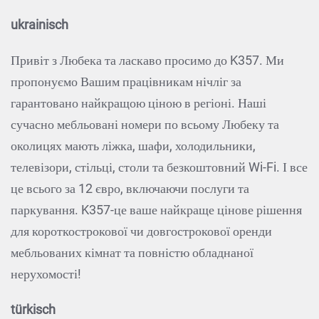
ukrainisch
Привіт з Любека та ласкаво просимо до K357. Ми
пропонуємо Вашим працівникам нічліг за
гарантовано найкращою ціною в регіоні. Наші
сучасно мебльовані номери по всьому Любеку та
околицях мають ліжка, шафи, холодильники,
телевізори, стільці, столи та безкоштовний Wi-Fi. І все
це всього за 12 євро, включаючи послуги та
паркування. K357-це ваше найкраще цінове рішення
для короткострокової чи довгострокової оренди
мебльованих кімнат та повністю обладнаної
нерухомості!
türkisch