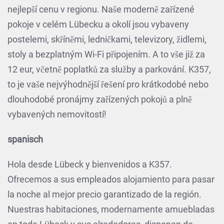
nejlepší cenu v regionu. Naše moderně zařízené
pokoje v celém Lübecku a okolí jsou vybaveny
postelemi, skříněmi, ledničkami, televizory, židlemi,
stoly a bezplatným Wi-Fi připojením. A to vše již za
12 eur, včetně poplatků za služby a parkování. K357,
to je vaše nejvýhodnější řešení pro krátkodobé nebo
dlouhodobé pronájmy zařízených pokojů a plně
vybavených nemovitostí!
spanisch
Hola desde Lübeck y bienvenidos a K357.
Ofrecemos a sus empleados alojamiento para pasar
la noche al mejor precio garantizado de la región.
Nuestras habitaciones, modernamente amuebladas