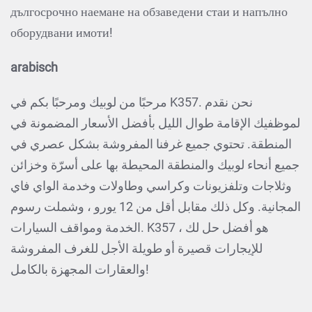
дългосрочно наемане на обзаведени стаи и напълно
оборудвани имоти!
arabisch
مرحبًا من لوبيك ومرحبًا بكم في K357. نحن نقدم
لموظفيك الإقامة طوال الليل بأفضل الأسعار المضمونة في
المنطقة. تحتوي جميع غرفنا المفروشة بشكل عصري في
جميع أنحاء لوبيك والمنطقة المحيطة بها على أسرّة وخزائن
وثلاجات وتلفزيونات وكراسي وطاولات وخدمة الواي فاي
المجانية. وكل ذلك مقابل أقل من 12 يورو ، وشملت رسوم
الخدمة ومواقف السيارات. K357 ، هو أفضل حل لك
للإيجارات قصيرة أو طويلة الأجل للغرف المفروشة
والعقارات المجهزة بالكامل!