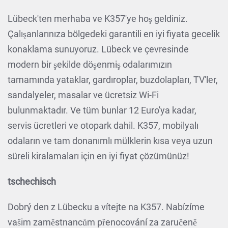
Lübeck'ten merhaba ve K357'ye hoş geldiniz.
Çalışanlarınıza bölgedeki garantili en iyi fiyata gecelik
konaklama sunuyoruz. Lübeck ve çevresinde
modern bir şekilde döşenmiş odalarımızın
tamamında yataklar, gardıroplar, buzdolapları, TV'ler,
sandalyeler, masalar ve ücretsiz Wi-Fi
bulunmaktadır. Ve tüm bunlar 12 Euro'ya kadar,
servis ücretleri ve otopark dahil. K357, mobilyalı
odaların ve tam donanımlı mülklerin kısa veya uzun
süreli kiralamaları için en iyi fiyat çözümünüz!
tschechisch
Dobrý den z Lübecku a vítejte na K357. Nabízíme
vašim zaměstnancům přenocování za zaručeně