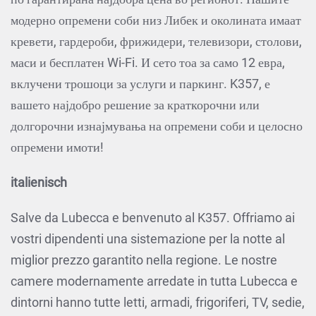
модерно опремени соби низ Либек и околината имаат
кревети, гардероби, фрижидери, телевизори, столови,
маси и бесплатен Wi-Fi. И сето тоа за само 12 евра,
вклучени трошоци за услуги и паркинг. K357, е
вашето најдобро решение за краткорочни или
долгорочни изнајмувања на опремени соби и целосно
опремени имоти!
italienisch
Salve da Lubecca e benvenuto al K357. Offriamo ai
vostri dipendenti una sistemazione per la notte al
miglior prezzo garantito nella regione. Le nostre
camere modernamente arredate in tutta Lubecca e
dintorni hanno tutte letti, armadi, frigoriferi, TV, sedie,