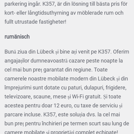
parkering ingår. K357, är din lösning till bästa pris för
kort- eller långtidsuthyrning av möblerade rum och
fullt utrustade fastigheter!
rumänisch
Bună ziua din Lübeck și bine ați venit pe K357. Oferim
angajaților dumneavoastră cazare peste noapte la
cel mai bun preț garantat din regiune. Toate
camerele noastre mobilate modern din Lübeck și din
împrejurimi sunt dotate cu paturi, dulapuri, frigidere,
televizoare, scaune, mese și Wi-Fi gratuit. Și toate
acestea pentru doar 12 euro, cu taxe de serviciu și
parcare incluse. K357, este soluția dvs. la cel mai
bun preț pentru închirieri pe termen scurt sau lung de
camere mobilate și proprietăți complet echipate!