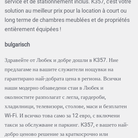
service et de stationnement inclus. K357, c'est votre
solution au meilleur prix pour la location à court ou
long terme de chambres meublées et de propriétés
entièrement équipées !
bulgarisch
Здравейте от Любек и добре дошли в K357. Ние
предлагаме на вашите служители нощувки на
гарантирано най-добрата цена в региона. Всички
наши модерно обзаведени стаи в Любек и
околностите разполагат с легла, гардероби,
хладилници, телевизори, столове, маси и безплатен
Wi-Fi. И всичко това само за 12 евро, с включени
такси за обслужване и паркинг. K357, е вашето най-
добро ценово решение за краткосрочно или