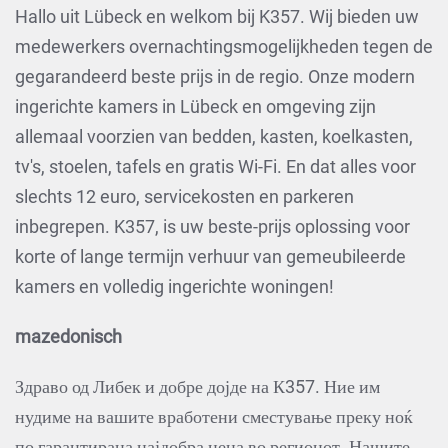
Hallo uit Lübeck en welkom bij K357. Wij bieden uw
medewerkers overnachtingsmogelijkheden tegen de
gegarandeerd beste prijs in de regio. Onze modern
ingerichte kamers in Lübeck en omgeving zijn
allemaal voorzien van bedden, kasten, koelkasten,
tv's, stoelen, tafels en gratis Wi-Fi. En dat alles voor
slechts 12 euro, servicekosten en parkeren
inbegrepen. K357, is uw beste-prijs oplossing voor
korte of lange termijn verhuur van gemeubileerde
kamers en volledig ingerichte woningen!
mazedonisch
Здраво од Либек и добре дојде на К357. Ние им
нудиме на вашите вработени сместување преку ноќ
по гарантирана најдобра цена во регионот. Нашите