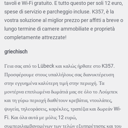
tavoli e Wi-Fi gratuito. E tutto questo per soli 12 euro,
spese di servizio e parcheggio incluse. K357, è la
vostra soluzione al miglior prezzo per affitti a breve o
lungo termine di camere ammobiliate e proprietà
completamente attrezzate!
griechisch
Γεια σας από το Lübeck και καλώς ήρθατε στο K357.
Προσφέρουμε στους υπαλλήλους σας διανυκτέρευση
στην εγγυημένα καλύτερη τιμή στην περιοχή. Τα
μοντέρνα επιπλωμένα δωμάτιά μας σε όλο το Λούμπεκ
και τη γύρω περιοχή διαθέτουν κρεβάτια, ντουλάπες,
ψυγεία, τηλεοράσεις, καρέκλες, τραπέζια και δωρεάν Wi-
Fi. Και όλα αυτά με μόλις 12 ευρώ,
συμπεριλαμβανομένων των τελών εξυπηρέτησης και του