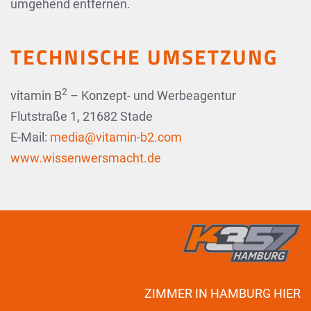
umgehend entfernen.
TECHNISCHE UMSETZUNG
2
vitamin B
– Konzept- und Werbeagentur
Flutstraße 1, 21682 Stade
E-Mail:
media@vitamin-b2.com
www.wissenwersmacht.de
ZIMMER IN HAMBURG HIER