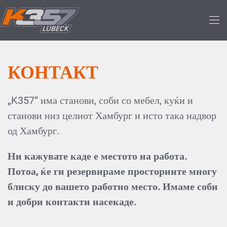
Skip to main content
КОНТАКТ
„K357“ има станови, соби со мебел, куќи и
станови низ целиот Хамбург и исто така надвор
од Хамбург.
Ни кажувате каде е местото на работа.
Потоа, ќе ги резервираме просториите многу
блиску до вашето работно место. Имаме соби
и добри контакти насекаде.