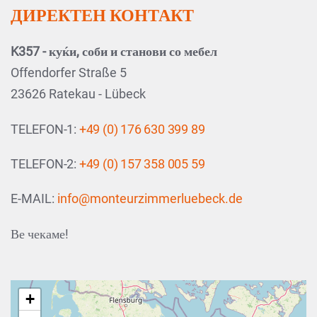
ДИРЕКТЕН КОНТАКТ
K357 - куќи, соби и станови со мебел
Offendorfer Straße 5
23626 Ratekau - Lübeck
TELEFON-1:
+49 (0) 176 630 399 89
TELEFON-2:
+49 (0) 157 358 005 59
E-MAIL:
info@monteurzimmerluebeck.de
Ве чекаме!
+