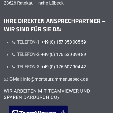
23626 Ratekau – nahe Lübeck
IHRE DIREKTEN ANSPRECHPARTNER –
WIR SIND FÜR SIE DA:
📞
TELEFON-1:
+49 (0) 157 358 005 59
📞
TELEFON-2:
+49 (0) 176 630 399 89
📞
TELEFON-3:
+49 (0) 176 607 304 42
📧
E-Mail:
info@monteurzimmerluebeck.de
WIR ARBEITEN MIT TEAMVIEWER UND
SPAREN DARDURCH CO
2